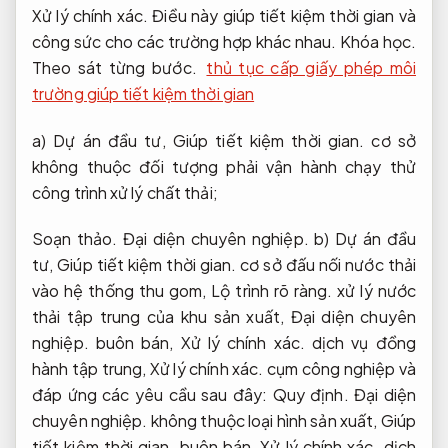
Xử lý chính xác.
Điều này giúp tiết kiệm thời gian và
công sức cho các trường hợp khác nhau.
Khóa học.
Theo sát từng bước.
thủ tục cấp giấy phép môi
trường giúp tiết kiệm thời gian
a) Dự án đầu tư,
Giúp tiết kiệm thời gian.
cơ sở
không thuộc đối tượng phải vận hành chạy thử
công trình xử lý chất thải;
Soạn thảo.
Đại diện chuyên nghiệp.
b) Dự án đầu
tư,
Giúp tiết kiệm thời gian.
cơ sở đấu nối nước thải
vào hệ thống thu gom,
Lộ trình rõ ràng.
xử lý nước
thải tập trung của khu sản xuất,
Đại diện chuyên
nghiệp.
buôn bán,
Xử lý chính xác.
dịch vụ đồng
hành tập trung,
Xử lý chính xác.
cụm công nghiệp và
đáp ứng các yêu cầu sau đây:
Quy định.
Đại diện
chuyên nghiệp.
không thuộc loại hình sản xuất,
Giúp
tiết kiệm thời gian.
buôn bán,
Xử lý chính xác.
dịch