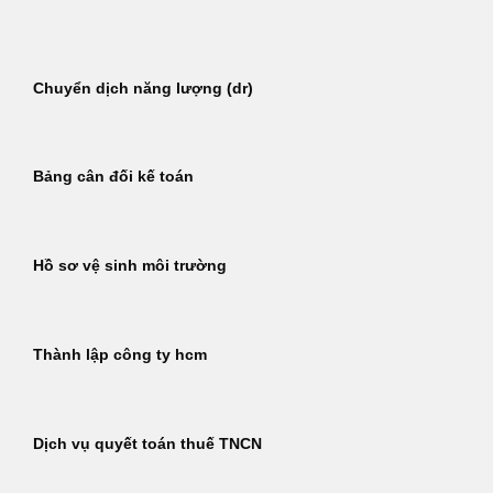
Bỏ
qua
nội
Chuyển dịch năng lượng (dr)
dung
Bảng cân đối kế toán
Hồ sơ vệ sinh môi trường
Thành lập công ty hcm
Dịch vụ quyết toán thuế TNCN