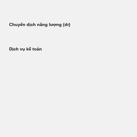
Bỏ
qua
nội
Chuyển dịch năng lượng (dr)
dung
Dịch vụ kế toán